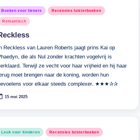
eplaatst
Boeken voor tieners
Recensies luisterboeken
n
Romantisch
Reckless
In Reckless van Lauren Roberts jaagt prins Kai op
haedyn, die als Nul zonder krachten vogelvrij is
erklaard. Terwijl ze vecht voor haar vrijheid en hij haar
terug moet brengen naar de koning, worden hun
gevoelens voor elkaar steeds complexer. ★★★✰✰
15 mei 2025
eplaatst
Leuk voor kinderen
Recensies luisterboeken