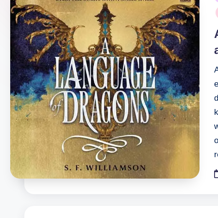
i
A
e
o