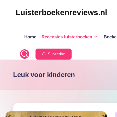
Luisterboekenreviews.nl
Ga
naar
de
inhoud
Home
Recensies luisterboeken
Boeke
Subscribe
Leuk voor kinderen
G