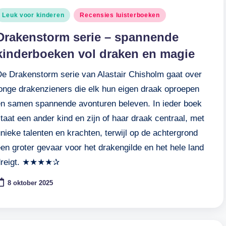
eplaatst
Leuk voor kinderen
Recensies luisterboeken
n
Drakenstorm serie – spannende
kinderboeken vol draken en magie
De Drakenstorm serie van Alastair Chisholm gaat over
jonge drakenzieners die elk hun eigen draak oproepen
en samen spannende avonturen beleven. In ieder boek
taat een ander kind en zijn of haar draak centraal, met
nieke talenten en krachten, terwijl op de achtergrond
en groter gevaar voor het drakengilde en het hele land
dreigt. ★★★★✰
8 oktober 2025