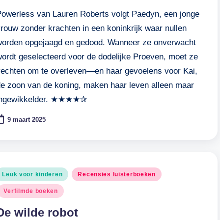
Powerless van Lauren Roberts volgt Paedyn, een jonge
rouw zonder krachten in een koninkrijk waar nullen
worden opgejaagd en gedood. Wanneer ze onverwacht
wordt geselecteerd voor de dodelijke Proeven, moet ze
vechten om te overleven—en haar gevoelens voor Kai,
de zoon van de koning, maken haar leven alleen maar
ingewikkelder. ★★★★✰
9 maart 2025
eplaatst
Leuk voor kinderen
Recensies luisterboeken
n
Verfilmde boeken
De wilde robot