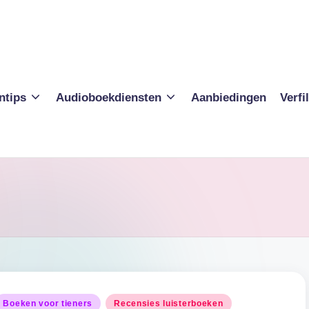
ntips
Audioboekdiensten
Aanbiedingen
Verf
eplaatst
Boeken voor tieners
Recensies luisterboeken